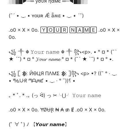
░▒▓█►─═ уσυя ηαмє ═─◄█▓▒░
(¯´ • ._. • ʏօʊʀ Ǽ ǟʍɛ • ._. • ´¯)
.o0 × X × 0o. 🅈🄾🅄🅁 🄽🄰🄼🄴 .o0 × X ×
0o.
꧁ ༒ ☬ 𝚈𝚘𝚞𝚛 𝚗𝚊𝚖𝚎 ☬ ༒ ꧂<р>. • ° ¤ * (¯`
★ ´¯) * ¤ ° 𝓨𝓸𝓾𝓻 𝓷𝓪𝓶𝓮 ° ¤ * (¯´ ★ `¯) * ¤ ° •.
꧁ 𓊈 𒆜 ЙӨЦЯ ПΛMΣ 𒆜 𓊉꧂ <р> •? ((¯ ° · ._.
• ᖻᓍᑘᖇ ᘉᗩᘻᘿ • ._. · ° ¯))؟ •
｡ * ﾟ. * .｡ (っ ᐛ) っ ✂╰⋃╯ 𝚈𝚘𝚞𝚛 𝚗𝚊𝚖𝚎
.o0 × X × 0o. ɎØɄⱤ ₦ ₳ ₥ Ɇ .o0 × X × 0o.
(ﾟ ∀ ﾟ) ﾉ 【𝙔𝙤𝙪𝙧 𝙣𝙖𝙢𝙚】