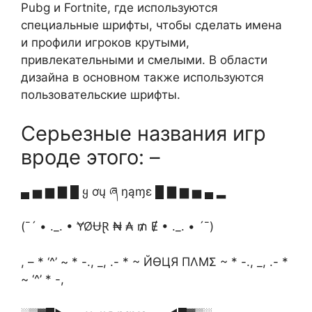
Pubg и Fortnite, где используются
специальные шрифты, чтобы сделать имена
и профили игроков крутыми,
привлекательными и смелыми. В области
дизайна в основном также используются
пользовательские шрифты.
Серьезные названия игр
вроде этого: –
▄ ▅ ▆ ▇ █ ყ ơų ཞ ŋąɱɛ █ ▇ ▆ ▅ ▄ ▂
(¯´ • ._. • ɎØɄⱤ ₦ ₳ ₥ Ɇ • ._. • ´¯)
, – * ‘^’ ~ * -., _, .- * ~ ЙӨЦЯ ПΛMΣ ~ * -., _, .- *
~ ‘^’ * -,