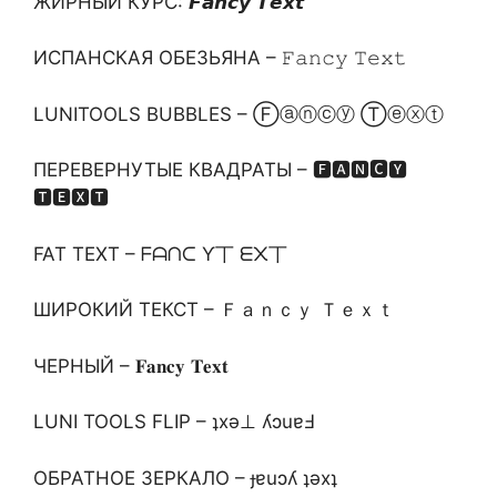
ЖИРНЫЙ КУРС: 𝙁𝙖𝙣𝙘𝙮 𝙏𝙚𝙭𝙩
ИСПАНСКАЯ ОБЕЗЬЯНА – 𝙵𝚊𝚗𝚌𝚢 𝚃𝚎𝚡𝚝
LUNITOOLS BUBBLES – Ⓕⓐⓝⓒⓨ Ⓣⓔⓧⓣ
ПЕРЕВЕРНУТЫЕ КВАДРАТЫ – 🅵🅰🅽🅲🆈
🆃🅴🆇🆃
FAT TEXT – ᖴᗩᑎᑕ Ƴ丅 ᗴ᙭丅
ШИРОКИЙ ТЕКСТ – Ｆａｎｃｙ Ｔｅｘｔ
ЧЕРНЫЙ – 𝐅𝐚𝐧𝐜𝐲 𝐓𝐞𝐱𝐭
LUNI TOOLS FLIP – ʇxǝ⊥ ʎɔuɐℲ
ОБРАТНОЕ ЗЕРКАЛО – ɟɐuɔʎ ʇǝxʇ