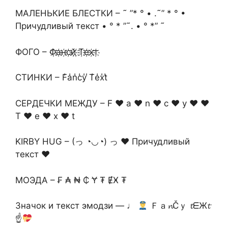
МАЛЕНЬКИЕ БЛЕСТКИ – ˜ ”* ° • .˜” * ° •
Причудливый текст • ° * ”˜. • ° *” ˜
ФОГО – Ф҉а҉н҉с҉й҉ ҉Т҉е҉х҉т҉
СТИНКИ – F̾a̾n̾c̾y̾ ̾T̾e̾x̾t̾
СЕРДЕЧКИ МЕЖДУ – F ♥ a ♥ n ♥ c ♥ y ♥ ♥
T ♥ e ♥ x ♥ t
KIRBY HUG – (っ ◔◡◔) っ ♥ Причудливый
текст ♥
МОЭДА – ₣ ₳ ₦ ₵ Ɏ ₮ ɆӾ ₮
Значок и текст эмодзи — ♩
Ｆａ𝓷Čｙ 𝓽ᗴЖ𝓽
☝