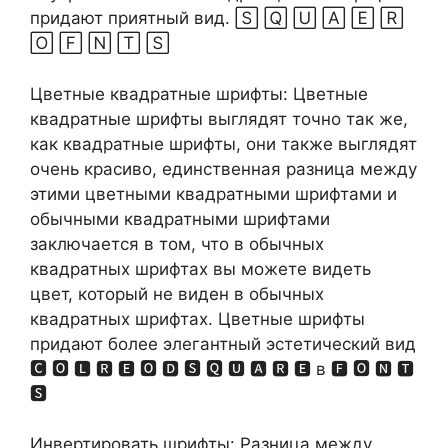
придают приятный вид. 🅂 🅀 🅄 🄰 🄴 🅁
🄾 🄵 🄽 🅃 🅂
Цветные квадратные шрифты: Цветные
квадратные шрифты выглядят точно так же,
как квадратные шрифты, они также выглядят
очень красиво, единственная разница между
этими цветными квадратными шрифтами и
обычными квадратными шрифтами
заключается в том, что в обычных
квадратных шрифтах вы можете видеть
цвет, который не виден в обычных
квадратных шрифтах. Цветные шрифты
придают более элегантный эстетический вид
🅲 🅾 🅻 🆁 🅴 🅾 🅳 🆂 🆀 🆄 🅰 🆁 🅴 в 🅵 🅾 🅽 🆃
🆂
Инвертировать шрифты: Разница между