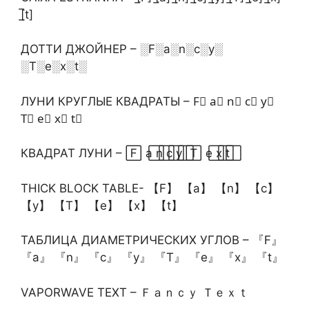
[̲̅t]
ДОТТИ ДЖОЙНЕР – ░F░a░n░c░y░
░T░e░x░t░
ЛУНИ КРУГЛЫЕ КВАДРАТЫ – F⃣ a⃣ n⃣ c⃣ y⃣
T⃣ e⃣ x⃣ t⃣
КВАДРАТ ЛУНИ – F⃞ a⃞ n⃞ c⃞ y⃞ T⃞ e⃞ x⃞ t⃞
THICK BLOCK TABLE- 【F】 【a】 【n】 【c】
【y】 【T】 【e】 【x】 【t】
ТАБЛИЦА ДИАМЕТРИЧЕСКИХ УГЛОВ – 『F』
『a』 『n』 『c』 『y』 『T』 『e』 『x』 『t』
VAPORWAVE TEXT – Ｆａｎｃｙ Ｔｅｘｔ