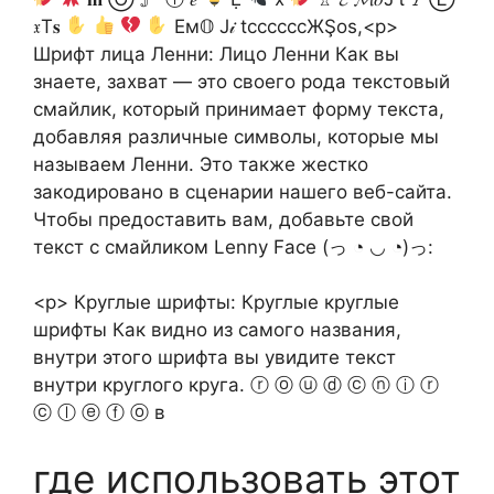
𝔵T𝐬
Eм𝕆 J𝒾 tccccccЖŞos,<р>
Шрифт лица Ленни: Лицо Ленни Как вы
знаете, захват — это своего рода текстовый
смайлик, который принимает форму текста,
добавляя различные символы, которые мы
называем Ленни. Это также жестко
закодировано в сценарии нашего веб-сайта.
Чтобы предоставить вам, добавьте свой
текст с смайликом Lenny Face (っ ◔ ◡ ◔)っ:
<р> Круглые шрифты: Круглые круглые
шрифты Как видно из самого названия,
внутри этого шрифта вы увидите текст
внутри круглого круга. ⓡ ⓞ ⓤ ⓓ ⓒ ⓝ ⓘ ⓡ
ⓒ ⓛ ⓔ ⓕ ⓞ в
где использовать этот