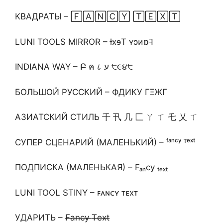
КВАДРАТЫ – 🄵🄰🄽🄲🅈 🅃🄴🅇🅃
LUNI TOOLS MIRROR – ƚxɘT ʏɔᴎɒꟻ
INDIANA WAY – Բ ค ८ ע ੮૯૪੮
БОЛЬШОЙ РУССКИЙ – ФДИКУ ΓΞЖΓ
АЗИАТСКИЙ СТИЛЬ 千 卂 几 匚 ㄚ ㄒ 乇 乂 ㄒ
СУПЕР СЦЕНАРИЙ (МАЛЕНЬКИЙ) – ᶠᵃⁿᶜʸ ᵀᵉˣᵗ
ПОДПИСКА (МАЛЕНЬКАЯ) – Fₐₙcy ₜₑₓₜ
LUNI TOOL STINY – ꜰᴀɴᴄʏ ᴛᴇxᴛ
УДАРИТЬ – F̶a̶n̶c̶y̶ ̶T̶e̶x̶t̶