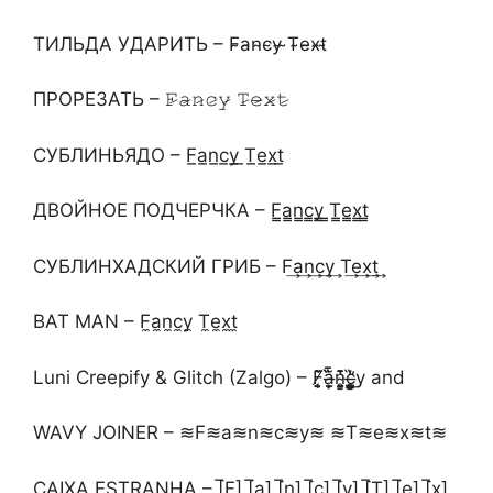
ТИЛЬДА УДАРИТЬ – F̴a̴n̴c̴y̴ ̴T̴e̴x̴t̴
ПРОРЕЗАТЬ – 𝙵̷𝚊̷𝚗̷𝚌̷𝚢̷ 𝚃̷𝚎̷𝚡̷𝚝̷
СУБЛИНЬЯДО – F̲a̲n̲c̲y̲ ̲T̲e̲x̲t̲
ДВОЙНОЕ ПОДЧЕРЧКА – F̳a̳n̳c̳y̳ ̳T̳e̳x̳t̳
СУБЛИНХАДСКИЙ ГРИБ – F͢a͢n͢c͢y͢ T͢e͢x͢t͢
BAT MAN – F̼a̼n̼c̼y̼ T̼e̼x̼t̼
Luni Creepify & Glitch (Zalgo) – F̸̸̨̨̤̤̀̈̀̈ã̶̫͎̣̙̦̱̋̄̋̄n̴͍͎̰͇̥̈̔̍̈c̶̛͇̳̞̪̲̲̥̰̪̋̒͜y and
WAVY JOINER – ≋F≋a≋n≋c≋y≋ ≋T≋e≋x≋t≋
CAIXA ESTRANHA – [̲̅F] [̲̅a] [̲̅n] [̲̅c] [̲̅y] [̲̅T] [̲̅e] [̲̅x]