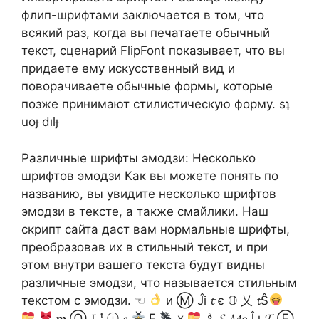
флип-шрифтами заключается в том, что
всякий раз, когда вы печатаете обычный
текст, сценарий FlipFont показывает, что вы
придаете ему искусственный вид и
поворачиваете обычные формы, которые
позже принимают стилистическую форму. sʇ
uoɟ dılɟ
Различные шрифты эмодзи: Несколько
шрифтов эмодзи Как вы можете понять по
названию, вы увидите несколько шрифтов
эмодзи в тексте, а также смайлики. Наш
скрипт сайта даст вам нормальные шрифты,
преобразовав их в стильный текст, и при
этом внутри вашего текста будут видны
различные эмодзи, что называется стильным
текстом с эмодзи. ☜
и Ⓜ Ĵi 𝓽 є 𝕆 乂 𝓽Ŝ
𝐦 Ⓞ 𝕁 ᵗ ⓘ 𝑒
Ẹ
х
♗ 𝓔 𝓜𝑜Ĵ ι 𝓣 Ⓔ