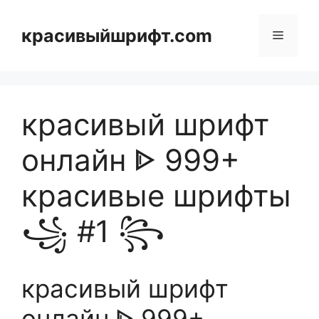
Skip
to
красивыйшрифт.com
Menu
content
красивый шрифт
онлайн ᐈ 999+
красивые шрифты
꧁ #1 ꧂
красивый шрифт
онлайн ᐈ 999+