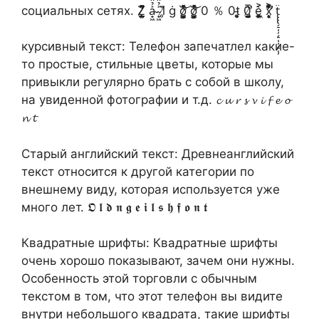
социальных сетях. Z̸̸̨̨̲͍̲͍̃͌͆͑͗͗̃͌͆͑͗͗ a̴̟͖͐̉̈ ̴̟͖͐̉̈ l̸̥̎̈ ġ ơ̷̺̞̹̳̗͇͂̋̾̽̃̽̔̒͝ ơ̷̺̞̹̳̗͇͂̋̾̽̃̽̔̒͝ 0 ％ 0t̴͓̞̥̖ 0̸̡̞͉̝̲̣͓̪̼̺̑̅̍̕ ę̵͖̖̜̰̯̥̲̦͐̀ͅ x̧̧͎͔͎͔̀̌͐̓̀̏͌͆̀̌͐̓̀̏͌͆̕̕ ẗ̢̢̢̗̠̜̦̗̠̜̦̗̠̜̦
курсивный текст: Телефон запечатлел какие-
то простые, стильные цветы, которые мы
привыкли регулярно брать с собой в школу,
на увиденной фотографии и т.д. 𝓬 𝓾 𝓻 𝓼 𝓿 𝓲 𝓯 𝓮 𝓸
𝓷 𝓽
Старый английский текст: Древнеанглийский
текст относится к другой категории по
внешнему виду, которая используется уже
много лет. 𝕺 𝖑 𝖉 𝖓 𝖌 𝖊 𝖎 𝖑 𝖘 𝖍 𝖋 𝖔 𝖓 𝖙
Квадратные шрифты: Квадратные шрифты
очень хорошо показывают, зачем они нужны.
Особенность этой торговли с обычным
текстом в том, что этот телефон вы видите
внутри небольшого квадрата, такие шрифты