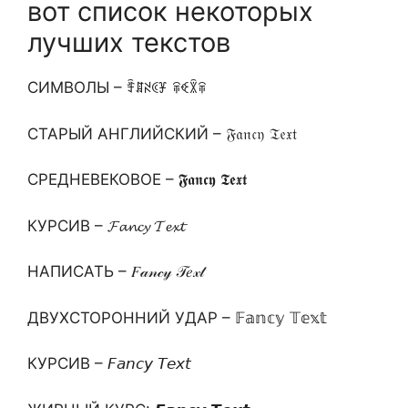
вот список некоторых
лучших текстов
СИМВОЛЫ – ꄞꁲꋊꀯꐞ ꋖꈼꇒꋖ
СТАРЫЙ АНГЛИЙСКИЙ – 𝔉𝔞𝔫𝔠𝔶 𝔗𝔢𝔵𝔱
СРЕДНЕВЕКОВОЕ – 𝕱𝖆𝖓𝖈𝖞 𝕿𝖊𝖝𝖙
КУРСИВ – 𝓕𝓪𝓷𝓬𝔂 𝓣𝓮𝔁𝓽
НАПИСАТЬ – 𝐹𝒶𝓃𝒸𝓎 𝒯𝑒𝓍𝓉
ДВУХСТОРОННИЙ УДАР – 𝔽𝕒𝕟𝕔𝕪 𝕋𝕖𝕩𝕥
КУРСИВ – 𝘍𝘢𝘯𝘤𝘺 𝘛𝘦𝘹𝘵